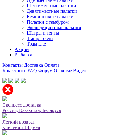
Одноместные палатки
Шестиместные палатки
Девятиместные палатки
Кемпинговые палатки
Палатки с тамбуром
Экспедиционные палатки
Шатры и тенты
Tramp Totem
Трам Lite
Акции
Рыбалка
Контакты
Доставка
Оплата
Как купить
FAQ
Форум
О фирме
Видео
Мы принимаем карты или оплата при получении
Экспресс доставка
Россия, Казахстан, Беларусь
Легкий возврат
в течении 14 дней