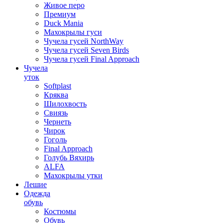
Живое перо
Премиум
Duck Mania
Махокрылы гуси
Чучела гусей NorthWay
Чучела гусей Seven Birds
Чучела гусей Final Approach
Чучела
уток
Softplast
Кряква
Шилохвость
Свиязь
Чернеть
Чирок
Гоголь
Final Approach
Голубь Вяхирь
ALFA
Махокрылы утки
Лешие
Одежда
обувь
Костюмы
Обувь