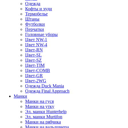
Одежда
Кофты и худи
Термобелье
Штаны
Футболки
Перчатки
Головные уборы
Цвет NW-1
Цвет NW-4
Цвет-RN
Цвет-SL
Цвет-SZ
Цвет-TIM
Цвет-COMB
Цвет-GR
Цвет-2WG
Одежда Duck Mania
Одежда Final Approach
Манки
Манки на гуся
Манки на утку
Эл. манки Hunterhelp
Эл. манки Murtifon
Манки на рябчика
Манки на вальдшнепа