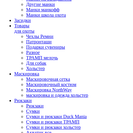
Другие манки
Манки манкофф
Манки школа охота
Засидки
Товары
для охоты
Чехлы Ремни
Патронташи
Подарки сувениры
Разное
ТРАМП мелочь
Для собак
Хольстер
Маскировка
Маскировочная сетка
Маскировочный костюм
Маскировка NorthWay
маскировка и одежда хольстер
Рюкзаки
Рюкзаки
Сумки
Сумки и рюкзаки Duck Mania
Сумки и рюкзаки ТРАМП
Сумки и рюкзаки хольстер
Акватик все