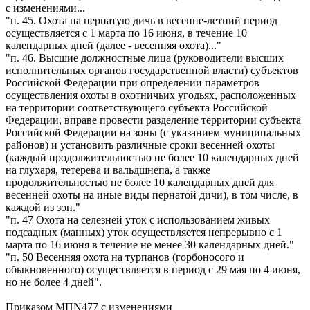
с изменениями...
"п. 45. Охота на пернатую дичь в весенне-летний период
осуществляется с 1 марта по 16 июня, в течение 10
календарных дней (далее - весенняя охота)..."
"п. 46. Высшие должностные лица (руководители высших
исполнительных органов государственной власти) субъектов
Российской Федерации при определении параметров
осуществления охоты в охотничьих угодьях, расположенных
на территории соответствующего субъекта Российской
Федерации, вправе провести разделение территории субъекта
Российской Федерации на зоны (с указанием муниципальных
районов) и установить различные сроки весенней охоты
(каждый продолжительностью не более 10 календарных дней
на глухаря, тетерева и вальдшнепа, а также
продолжительностью не более 10 календарных дней для
весенней охоты на иные виды пернатой дичи), в том числе, в
каждой из зон."
"п. 47 Охота на селезней уток с использованием живых
подсадных (манных) уток осуществляется непрерывно с 1
марта по 16 июня в течение не менее 30 календарных дней."
"п. 50 Весенняя охота на турпанов (горбоносого и
обыкновенного) осуществляется в период с 29 мая по 4 июня,
но не более 4 дней".
Приказом МПN477 с изменениями