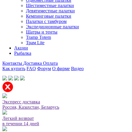
Одноместные палатки
Шестиместные палатки
Девятиместные палатки
Кемпинговые палатки
Палатки с тамбуром
Экспедиционные палатки
Шатры и тенты
Tramp Totem
Трам Lite
Акции
Рыбалка
Контакты
Доставка
Оплата
Как купить
FAQ
Форум
О фирме
Видео
Мы принимаем карты или оплата при получении
Экспресс доставка
Россия, Казахстан, Беларусь
Легкий возврат
в течении 14 дней