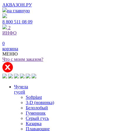
АКВАЗОН.РУ
на главную
8 800
511 08 09
2
ИНФО
0
корзина
МЕНЮ
Что с моим заказом?
Чучела
гусей
Softplast
3-D (новинка)
Белолобый
Гуменник
Серый гусь
Казарка
Плавающие