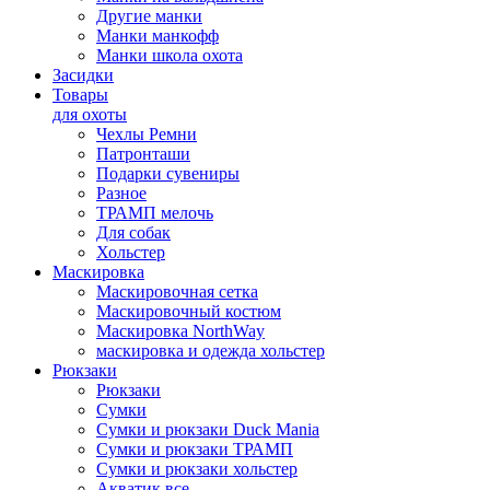
Другие манки
Манки манкофф
Манки школа охота
Засидки
Товары
для охоты
Чехлы Ремни
Патронташи
Подарки сувениры
Разное
ТРАМП мелочь
Для собак
Хольстер
Маскировка
Маскировочная сетка
Маскировочный костюм
Маскировка NorthWay
маскировка и одежда хольстер
Рюкзаки
Рюкзаки
Сумки
Сумки и рюкзаки Duck Mania
Сумки и рюкзаки ТРАМП
Сумки и рюкзаки хольстер
Акватик все