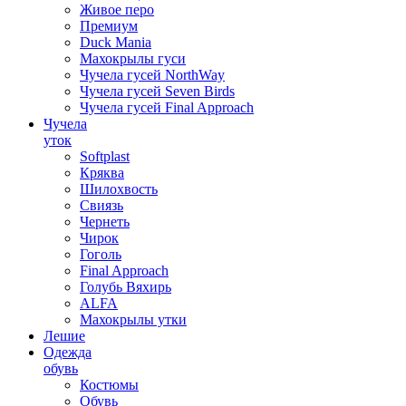
Живое перо
Премиум
Duck Mania
Махокрылы гуси
Чучела гусей NorthWay
Чучела гусей Seven Birds
Чучела гусей Final Approach
Чучела
уток
Softplast
Кряква
Шилохвость
Свиязь
Чернеть
Чирок
Гоголь
Final Approach
Голубь Вяхирь
ALFA
Махокрылы утки
Лешие
Одежда
обувь
Костюмы
Обувь