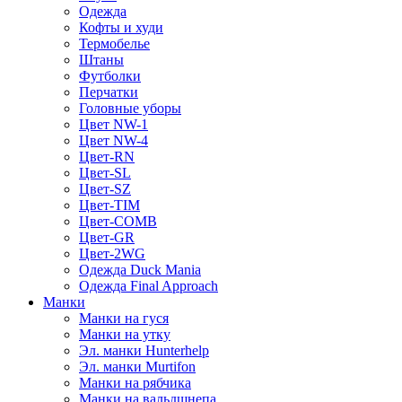
Одежда
Кофты и худи
Термобелье
Штаны
Футболки
Перчатки
Головные уборы
Цвет NW-1
Цвет NW-4
Цвет-RN
Цвет-SL
Цвет-SZ
Цвет-TIM
Цвет-COMB
Цвет-GR
Цвет-2WG
Одежда Duck Mania
Одежда Final Approach
Манки
Манки на гуся
Манки на утку
Эл. манки Hunterhelp
Эл. манки Murtifon
Манки на рябчика
Манки на вальдшнепа