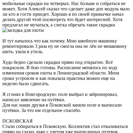
мобильные скрадки на четверых. Нас больше и собраться не
может. Хотя Алексей сказал что сделает даже доп модуль мало
ли кто в гости приедет. Хорошо я по своей привычке начал
делать другой чтоб посмотреть что будет интересней. Хотя
предлагал не мучаться, а слегка обрезать такие скрадки
И тут началось что как почему. Мою швейную машинку
ремонтировали 3 раза ну не смогла она не лён не мешковину
шить- ушла в утиль.
Худо бедно сделали скрадки прямо под открытие. Всё
покрасили. В бою готовы. Расписание менялось по ходу
изменения сроков охоты в Ленинградской области. Меня
сроки устроили и как показала практика можно еще на
неделю было сдвигать.
Я сгонял в Новгородскую- поле выбрал и забронировал,
написал заявление на путёвки.
Для нас наши друзья в Псковской заняли поле и выписали
путёвки. За что им отдельное спасибо.
ПСКОВСКАЯ
Стали собираться в Псковскую. Коллектив стал отваливаться
прямо на глазах даже с учетом уже выписанных путевок.