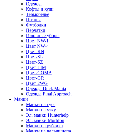
Одежда
Кофты и худи
Термобелье
Штаны
Футболки
Перчатки
Головные уборы
Цвет NW-1
Цвет NW-4
Цвет-RN
Цвет-SL
Цвет-SZ
Цвет-TIM
Цвет-COMB
Цвет-GR
Цвет-2WG
Одежда Duck Mania
Одежда Final Approach
Манки
Манки на гуся
Манки на утку
Эл. манки Hunterhelp
Эл. манки Murtifon
Манки на рябчика
Манки на вальдшнепа