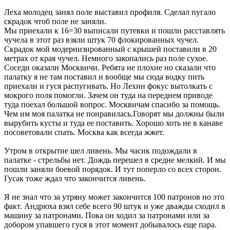
Леха молодец занял поле выставил профиля. Сделал пугало
скрадок чтоб поле не заняли.
Мы приехали к 16=30 выписали путевки и пошли расставлять
чучела в этот раз взяли штук 70 флокированных чучел.
Скрадок мой модернизированный с крышей поставили в 20
метрах от края чучел. Немного закопались раз поле сухое.
Соседи оказали Москвичи. Ребята не плохие но сказали что
палатку я не там поставил и вообще мы сюда водку пить
приехали и гуся распугивать. Но Лехин фокус вытолкать с
мокрого поля помогли. Зачем он туда на переднем приводе
туда поехал большой вопрос. Москвичам спасибо за помощь.
Чем им моя палатка не понравилась.Говорят мы должны были
вырубить кусты и туда ее поставить. Хорошо хоть не в канаве
посоветовали спать. Москва как всегда жжет.
Утром в открытие шел ливень. Мы часик подождали в
палатке - стрельбы нет. Дождь перешел в средне мелкий. И мы
пошли заняли боевой порядок. И тут поперло со всех сторон.
Гусак тоже ждал что закончится ливень.
Я не знал что за утряну может закончится 100 патронов но это
факт. Андрюха взял себе всего 90 штук и уже дважды сходил в
машину за патронами. Пока он ходил за патронами или за
добором упавшего гуся в этот момент добывалось еще пара.