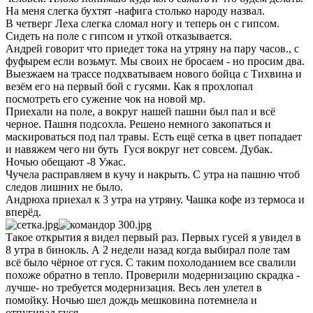
На меня слегка бухтят -нафига столько народу назвал.
В четверг Леха слегка сломал ногу и теперь он с гипсом.
Сидеть на поле с гипсом и уткой отказывается.
Андрей говорит что приедет тока на утряну на пару часов., с
фуфырем если возьмут. Мы своих не бросаем - но просим два.
Выезжаем на трассе подхватываем нового бойца с Тихвина и
везём его на первый бой с гусями. Как я прохлопал
посмотреть его сужение чок на новой мр.
Приехали на поле, а вокруг нашей пашни был пал и всё
черное. Пашня подсохла. Решено немного закопаться и
маскироваться под пал травы. Есть ещё сетка в цвет попадает
и навяжем чего ни буть Гуся вокруг нет совсем. Дубак.
Ночью обещают -8 Ужас.
Чучела расправляем в кучу и накрыть. С утра на пашню чтоб
следов лишних не было.
Андрюха приехал к 3 утра на утряну. Чашка кофе из термоса и
вперёд.
Такое открытия я видел первый раз. Первых гусей я увидел в
8 утра в бинокль. А 2 недели назад когда выбирал поле там
всё было чёрное от гуся. С таким похолоданием все свалили
похоже обратно в тепло. Проверили модернизацию скрадка -
лучше- но требуется модернизация. Весь лен улетел в
помойку. Ночью шел дождь мешковина потемнела и
отпугивал гуся.