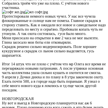
Собрались троём что уже на плохо. С учётом нового
участника.
Протестировали немного новых чучел. У нас все чучела
флокированные и солнце нам не помеха. Главное скрадок в
сторону ставить. Как и ожидали все новое и самодельное надо
переделовать по месту и серьёзно. Пробовали копать чуть не
утонули. А так охота состоялась, гуся было много.
Меня присосало на открытии в яме 2 часа не мог вылезти.
Глина засосало мои боты ели отковыряли.
Скрадок решено сильно модернизировать. Поле хорошее
кукурузное а скрадок со льном сильно выделяется, гусь
шарахается.
Итог 14 штук что не плохо с учётом что мр Олега все время не
перезаряжало новыми патронами. А после утрянки основная
часть коллектива ушла сильно кушать и охотится не смогла.
9 апреля у Дочки днюха и по плану в 8 утра закончили охоту.
Ехать почти 500, а в городе надо быть пораньше. Я узнал о
себе много нового куда я ломлюсь и тд еще часок другой
посидим.
НОВГОРОДСКАЯ
Ну вот и выезд в Новгородскую планируется нас аж 6
человек. Плохо понимаю куда кого сажать и что будем делать.