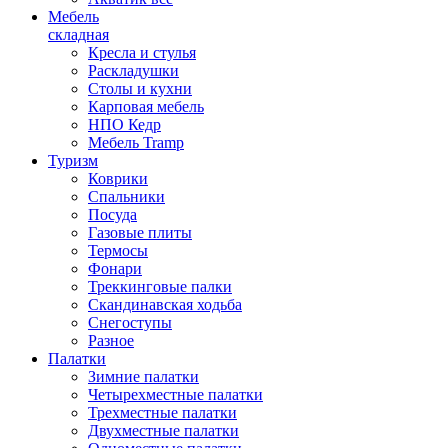
Мебель
складная
Кресла и стулья
Раскладушки
Столы и кухни
Карповая мебель
НПО Кедр
Мебель Tramp
Туризм
Коврики
Спальники
Посуда
Газовые плиты
Термосы
Фонари
Треккинговые палки
Скандинавская ходьба
Снегоступы
Разное
Палатки
Зимние палатки
Четырехместные палатки
Трехместные палатки
Двухместные палатки