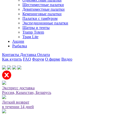
Одноместные палатки
Шестиместные палатки
Девятиместные палатки
Кемпинговые палатки
Палатки с тамбуром
Экспедиционные палатки
Шатры и тенты
Tramp Totem
Трам Lite
Акции
Рыбалка
Контакты
Доставка
Оплата
Как купить
FAQ
Форум
О фирме
Видео
Мы принимаем карты или оплата при получении
Экспресс доставка
Россия, Казахстан, Беларусь
Легкий возврат
в течении 14 дней