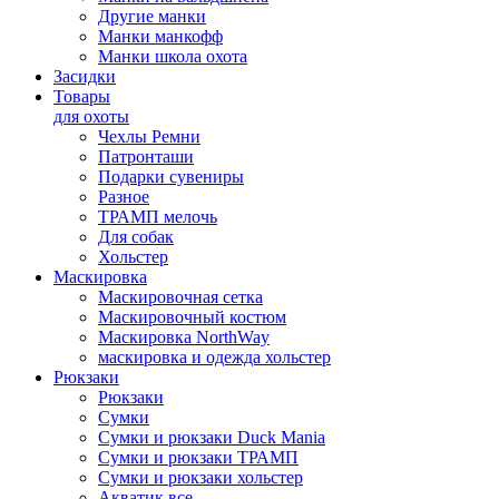
Другие манки
Манки манкофф
Манки школа охота
Засидки
Товары
для охоты
Чехлы Ремни
Патронташи
Подарки сувениры
Разное
ТРАМП мелочь
Для собак
Хольстер
Маскировка
Маскировочная сетка
Маскировочный костюм
Маскировка NorthWay
маскировка и одежда хольстер
Рюкзаки
Рюкзаки
Сумки
Сумки и рюкзаки Duck Mania
Сумки и рюкзаки ТРАМП
Сумки и рюкзаки хольстер
Акватик все