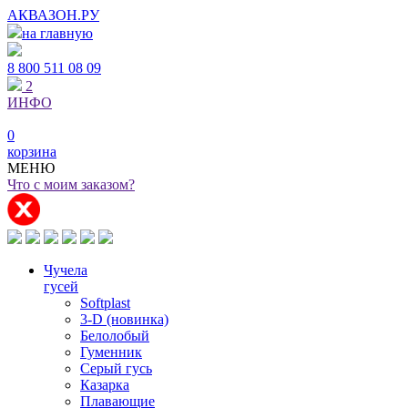
АКВАЗОН.РУ
на главную
8 800
511 08 09
2
ИНФО
0
корзина
МЕНЮ
Что с моим заказом?
Чучела
гусей
Softplast
3-D (новинка)
Белолобый
Гуменник
Серый гусь
Казарка
Плавающие