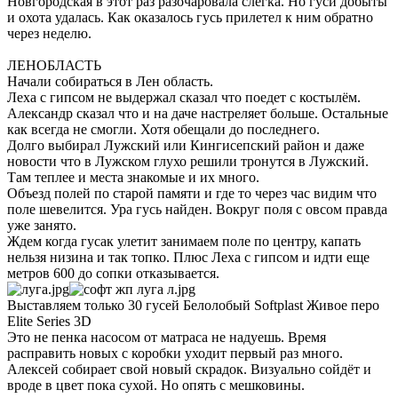
Новгородская в этот раз разочаровала слегка. Но гуси добыты
и охота удалась. Как оказалось гусь прилетел к ним обратно
через неделю.
ЛЕНОБЛАСТЬ
Начали собираться в Лен область.
Леха с гипсом не выдержал сказал что поедет с костылём.
Александр сказал что и на даче настреляет больше. Остальные
как всегда не смогли. Хотя обещали до последнего.
Долго выбирал Лужский или Кингисепский район и даже
новости что в Лужском глухо решили тронутся в Лужский.
Там теплее и места знакомые и их много.
Объезд полей по старой памяти и где то через час видим что
поле шевелится. Ура гусь найден. Вокруг поля с овсом правда
уже занято.
Ждем когда гусак улетит занимаем поле по центру, капать
нельзя низина и так топко. Плюс Леха с гипсом и идти еще
метров 600 до сопки отказывается.
Выставляем только 30 гусей Белолобый Softplast Живое перо
Elite Series 3D
Это не пенка насосом от матраса не надуешь. Время
расправить новых с коробки уходит первый раз много.
Алексей собирает свой новый скрадок. Визуально сойдёт и
вроде в цвет пока сухой. Но опять с мешковины.