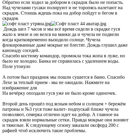
Обратно если ходил за добором в скрадок было не попасть.
Над чучелами гусаки полируют и не торопясь налетают на
скрадок. Стоишь ждешь пока на добор пойдут и бегом в
скрадок
Дождь шел 7 часов и мы всё время сидели в скрадке гуся
жало к земле и он велся на манки да и чучела не подвели
когда кратковременно выходило солнце. Чучела
флокированные даже мокрые не блестят. Дождь глушил даже
канонаду соседей.
Спасибо костюму командор, промокла тока жопа в луже, но
было не холодно. Банка не справилась с удалением воды.
Поле утонуло
А потом был праздник мы пошли сушится в баню. Спасибо
Лехе за теплый прием - мы не ожидали. Нажмите на
изображение для
На вечёрку опоздали гуся уже не было кроме одиночек.
Второй день прошёл под ясным небом и солнцем + бережём
патроны и №3 гуся тоже валит- подпускай ближе чучела
позволяют, семерка отлично идет на добор. А главное на
скрадок взяли нормальные сетки. Правда мокрые они воняют
и тяжелые. К следующему сезону заказали оксфорд 200 с
рафией чтоб исключить такие проблемы.