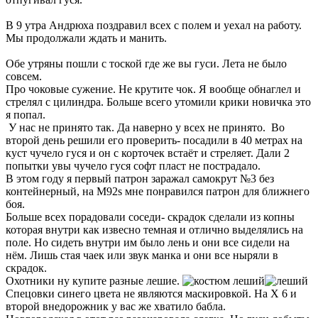
В 9 утра Андрюха поздравил всех с полем и уехал на работу.
Мы продолжали ждать и манить.
Обе утряны пошли с тоской где же вы гуси. Лета не было
совсем.
Про чоковые сужение. Не крутите чок. Я вообще обнаглел и
стрелял с цилиндра. Больше всего утомили крики новичка это
я попал.
У нас не принято так. Да наверно у всех не принято. Во
второй день решили его проверить- посадили в 40 метрах на
куст чучело гуся и он с корточек встаёт и стреляет. Дали 2
попытки увы чучело гуся софт пласт не пострадало.
В этом году я первый патрон заражал самокрут №3 без
контейнерный, на M92s мне понравился патрон для ближнего
боя.
Больше всех порадовали соседи- скрадок сделали из копны
которая внутри как извесно темная и отлично выделялись на
поле. Но сидеть внутри им было лень и они все сидели на
нём. Лишь стая чаек или звук манка и они все ныряли в
скрадок.
Охотники ну купите разные лешие.
Спецовки синего цвета не являются маскировкой. На Х 6 и
второй внедорожник у вас же хватило бабла.