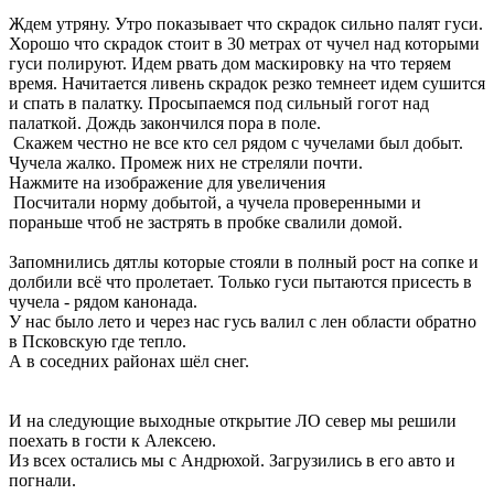
Ждем утряну. Утро показывает что скрадок сильно палят гуси.
Хорошо что скрадок стоит в 30 метрах от чучел над которыми
гуси полируют. Идем рвать дом маскировку на что теряем
время. Начитается ливень скрадок резко темнеет идем сушится
и спать в палатку. Просыпаемся под сильный гогот над
палаткой. Дождь закончился пора в поле.
Скажем честно не все кто сел рядом с чучелами был добыт.
Чучела жалко. Промеж них не стреляли почти.
Нажмите на изображение для увеличения
Посчитали норму добытой, а чучела проверенными и
пораньше чтоб не застрять в пробке свалили домой.
Запомнились дятлы которые стояли в полный рост на сопке и
долбили всё что пролетает. Только гуси пытаются присесть в
чучела - рядом канонада.
У нас было лето и через нас гусь валил с лен области обратно
в Псковскую где тепло.
А в соседних районах шёл снег.
И на следующие выходные открытие ЛО север мы решили
поехать в гости к Алексею.
Из всех остались мы с Андрюхой. Загрузились в его авто и
погнали.