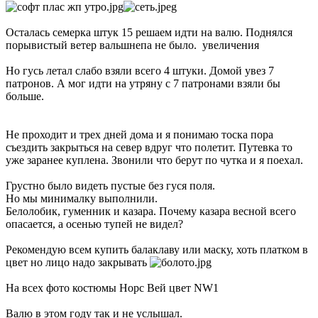
Осталась семерка штук 15 решаем идти на валю. Поднялся
порывистый ветер вальшнепа не было. увеличения
Но гусь летал слабо взяли всего 4 штуки. Домой увез 7
патронов. А мог идти на утряну с 7 патронами взяли бы
больше.
Не проходит и трех дней дома и я понимаю тоска пора
съездить закрыться на север вдруг что полетит. Путевка то
уже заранее куплена. Звонили что берут по чутка и я поехал.
Грустно было видеть пустые без гуся поля.
Но мы минималку выполнили.
Белолобик, гуменник и казара. Почему казара весной всего
опасается, а осенью тупей не видел?
Рекомендую всем купить балаклаву или маску, хоть платком в
цвет но лицо надо закрывать
На всех фото костюмы Норс Вей цвет NW1
Валю в этом году так и не услышал.