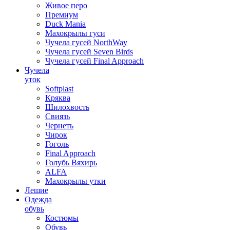
Живое перо
Премиум
Duck Mania
Махокрылы гуси
Чучела гусей NorthWay
Чучела гусей Seven Birds
Чучела гусей Final Approach
Чучела
уток
Softplast
Кряква
Шилохвость
Свиязь
Чернеть
Чирок
Гоголь
Final Approach
Голубь Вяхирь
ALFA
Махокрылы утки
Лешие
Одежда
обувь
Костюмы
Обувь