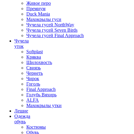
Живое перо
Премиум
Duck Mania
Махокрылы гуси
Чучела гусей NorthWay
Чучела гусей Seven Birds
Чучела гусей Final Approach
Чучела
уток
Softplast
Кряква
Шилохвость
Свиязь
Чернеть
Чирок
Гоголь
Final Approach
Голубь Вяхирь
ALFA
Махокрылы утки
Лешие
Одежда
обувь
Костюмы
Обувь