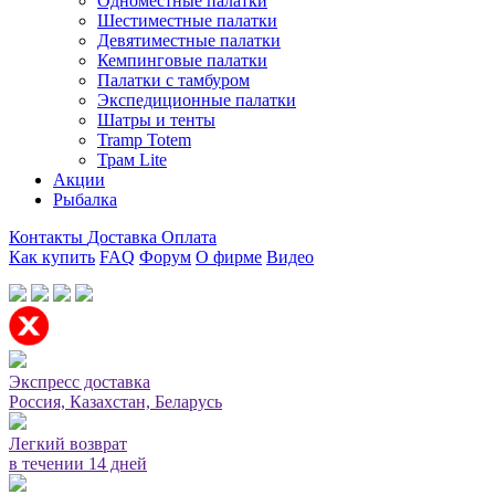
Одноместные палатки
Шестиместные палатки
Девятиместные палатки
Кемпинговые палатки
Палатки с тамбуром
Экспедиционные палатки
Шатры и тенты
Tramp Totem
Трам Lite
Акции
Рыбалка
Контакты
Доставка
Оплата
Как купить
FAQ
Форум
О фирме
Видео
Мы принимаем карты или оплата при получении
Экспресс доставка
Россия, Казахстан, Беларусь
Легкий возврат
в течении 14 дней