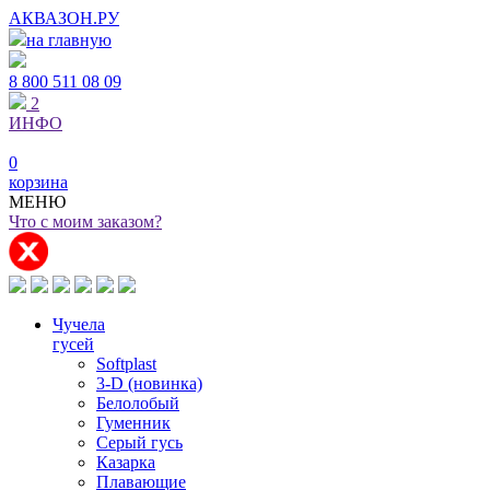
АКВАЗОН.РУ
на главную
8 800
511 08 09
2
ИНФО
0
корзина
МЕНЮ
Что с моим заказом?
Чучела
гусей
Softplast
3-D (новинка)
Белолобый
Гуменник
Серый гусь
Казарка
Плавающие