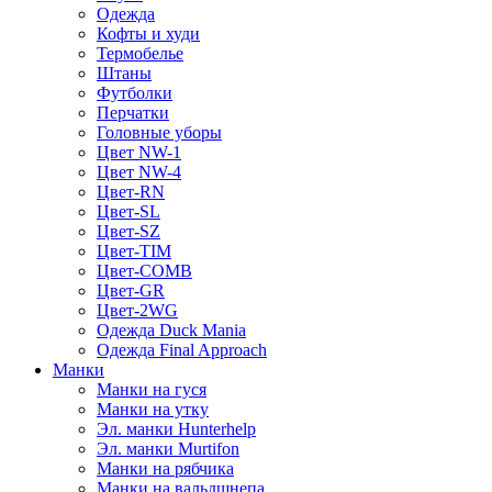
Одежда
Кофты и худи
Термобелье
Штаны
Футболки
Перчатки
Головные уборы
Цвет NW-1
Цвет NW-4
Цвет-RN
Цвет-SL
Цвет-SZ
Цвет-TIM
Цвет-COMB
Цвет-GR
Цвет-2WG
Одежда Duck Mania
Одежда Final Approach
Манки
Манки на гуся
Манки на утку
Эл. манки Hunterhelp
Эл. манки Murtifon
Манки на рябчика
Манки на вальдшнепа