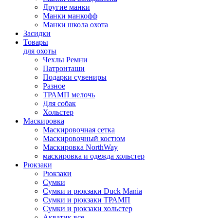
Другие манки
Манки манкофф
Манки школа охота
Засидки
Товары
для охоты
Чехлы Ремни
Патронташи
Подарки сувениры
Разное
ТРАМП мелочь
Для собак
Хольстер
Маскировка
Маскировочная сетка
Маскировочный костюм
Маскировка NorthWay
маскировка и одежда хольстер
Рюкзаки
Рюкзаки
Сумки
Сумки и рюкзаки Duck Mania
Сумки и рюкзаки ТРАМП
Сумки и рюкзаки хольстер
Акватик все