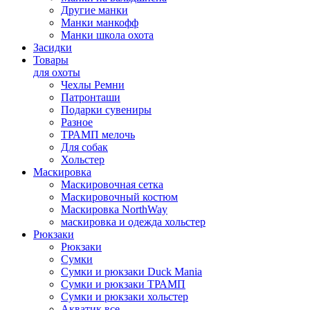
Другие манки
Манки манкофф
Манки школа охота
Засидки
Товары
для охоты
Чехлы Ремни
Патронташи
Подарки сувениры
Разное
ТРАМП мелочь
Для собак
Хольстер
Маскировка
Маскировочная сетка
Маскировочный костюм
Маскировка NorthWay
маскировка и одежда хольстер
Рюкзаки
Рюкзаки
Сумки
Сумки и рюкзаки Duck Mania
Сумки и рюкзаки ТРАМП
Сумки и рюкзаки хольстер
Акватик все