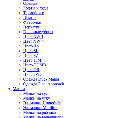
Одежда
Кофты и худи
Термобелье
Штаны
Футболки
Перчатки
Головные уборы
Цвет NW-1
Цвет NW-4
Цвет-RN
Цвет-SL
Цвет-SZ
Цвет-TIM
Цвет-COMB
Цвет-GR
Цвет-2WG
Одежда Duck Mania
Одежда Final Approach
Манки
Манки на гуся
Манки на утку
Эл. манки Hunterhelp
Эл. манки Murtifon
Манки на рябчика
Манки на вальдшнепа