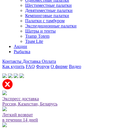
Одноместные палатки
Шестиместные палатки
Девятиместные палатки
Кемпинговые палатки
Палатки с тамбуром
Экспедиционные палатки
Шатры и тенты
Tramp Totem
Трам Lite
Акции
Рыбалка
Контакты
Доставка
Оплата
Как купить
FAQ
Форум
О фирме
Видео
Мы принимаем карты или оплата при получении
Экспресс доставка
Россия, Казахстан, Беларусь
Легкий возврат
в течении 14 дней