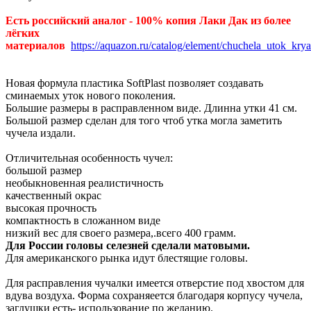
Есть российский аналог - 100% копия Лаки Дак из более
лёгких
материалов
https://aquazon.ru/catalog/element/chuchela_utok_kr
Новая формула пластика SoftPlast позволяет создавать
сминаемых уток нового поколения.
Большие размеры в расправленном виде. Длинна утки 41 см.
Большой размер сделан для того чтоб утка могла заметить
чучела издали.
Отличительная особенность чучел:
большой размер
необыкновенная реалистичность
качественный окрас
высокая прочность
компактность в сложанном виде
низкий вес для своего размера,.всего 400 грамм.
Для России головы селезней сделали матовыми.
Для американского рынка идут блестящие головы.
Для расправления чучалки имеется отверстие под хвостом для
вдува воздуха. Форма сохраняеется благодаря корпусу чучела,
заглушки есть- использование по желанию.