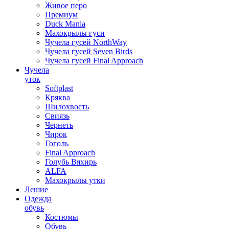
Живое перо
Премиум
Duck Mania
Махокрылы гуси
Чучела гусей NorthWay
Чучела гусей Seven Birds
Чучела гусей Final Approach
Чучела
уток
Softplast
Кряква
Шилохвость
Свиязь
Чернеть
Чирок
Гоголь
Final Approach
Голубь Вяхирь
ALFA
Махокрылы утки
Лешие
Одежда
обувь
Костюмы
Обувь