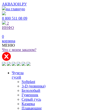
АКВАЗОН.РУ
на главную
8 800
511 08 09
2
ИНФО
0
корзина
МЕНЮ
Что с моим заказом?
Чучела
гусей
Softplast
3-D (новинка)
Белолобый
Гуменник
Серый гусь
Казарка
Плавающие