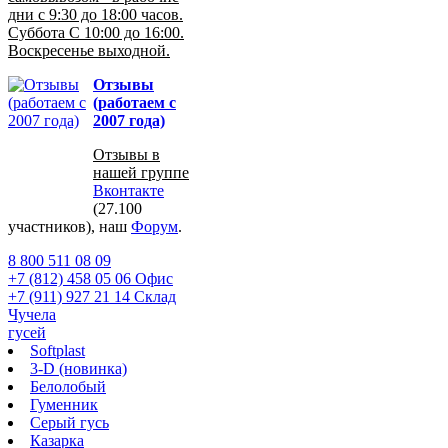
дни с 9:30 до 18:00 часов.
Суббота С 10:00 до 16:00.
Воскресенье выходной.
Отзывы
(работаем с
2007 года)
Отзывы в
нашей группе
Вконтакте
(27.100
участников), наш
Форум
.
8 800 511 08 09
+7 (812) 458 05 06 Офис
+7 (911) 927 21 14 Склад
Чучела
гусей
Softplast
3-D (новинка)
Белолобый
Гуменник
Серый гусь
Казарка