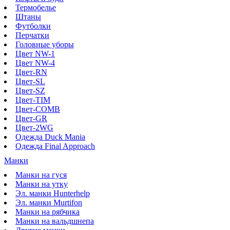
Термобелье
Штаны
Футболки
Перчатки
Головные уборы
Цвет NW-1
Цвет NW-4
Цвет-RN
Цвет-SL
Цвет-SZ
Цвет-TIM
Цвет-COMB
Цвет-GR
Цвет-2WG
Одежда Duck Mania
Одежда Final Approach
Манки
Манки на гуся
Манки на утку
Эл. манки Hunterhelp
Эл. манки Murtifon
Манки на рябчика
Манки на вальдшнепа