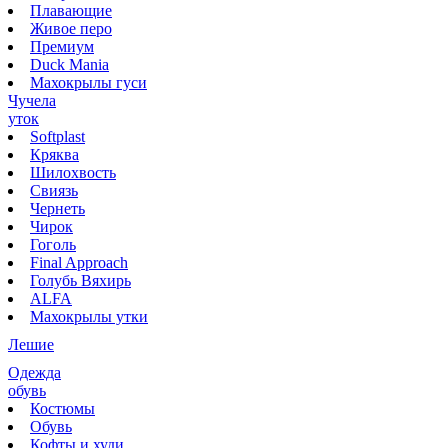
Плавающие
Живое перо
Премиум
Duck Mania
Махокрылы гуси
Чучела
уток
Softplast
Кряква
Шилохвость
Свиязь
Чернеть
Чирок
Гоголь
Final Approach
Голубь Вяхирь
ALFA
Махокрылы утки
Лешие
Одежда
обувь
Костюмы
Обувь
Кофты и худи