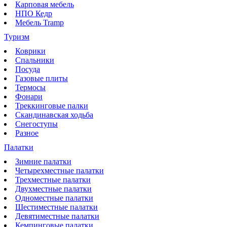
Карповая мебель
НПО Кедр
Мебель Tramp
Туризм
Коврики
Спальники
Посуда
Газовые плиты
Термосы
Фонари
Треккинговые палки
Скандинавская ходьба
Снегоступы
Разное
Палатки
Зимние палатки
Четырехместные палатки
Трехместные палатки
Двухместные палатки
Одноместные палатки
Шестиместные палатки
Девятиместные палатки
Кемпинговые палатки