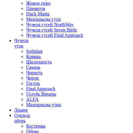
Живое перо
Премиум
Duck Mania
Махокрылы гуси
Чучела гусей NorthWay
Чучела гусей Seven Birds
Чучела гусей Final Approach
Чучела
уток
Softplast
Кряква
Шилохвость
Свиязь
Чернеть
Чирок
Гоголь
Final Approach
Голубь Вяхирь
ALFA
Махокрылы утки
Лешие
Одежда
обувь
Костюмы
Обувь