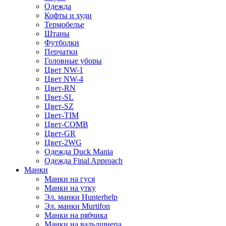
Одежда
Кофты и худи
Термобелье
Штаны
Футболки
Перчатки
Головные уборы
Цвет NW-1
Цвет NW-4
Цвет-RN
Цвет-SL
Цвет-SZ
Цвет-TIM
Цвет-COMB
Цвет-GR
Цвет-2WG
Одежда Duck Mania
Одежда Final Approach
Манки
Манки на гуся
Манки на утку
Эл. манки Hunterhelp
Эл. манки Murtifon
Манки на рябчика
Манки на вальдшнепа