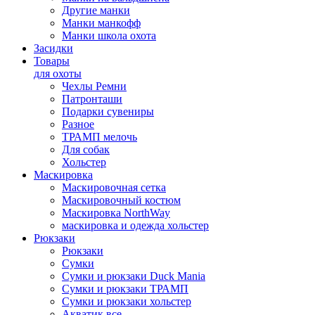
Другие манки
Манки манкофф
Манки школа охота
Засидки
Товары
для охоты
Чехлы Ремни
Патронташи
Подарки сувениры
Разное
ТРАМП мелочь
Для собак
Хольстер
Маскировка
Маскировочная сетка
Маскировочный костюм
Маскировка NorthWay
маскировка и одежда хольстер
Рюкзаки
Рюкзаки
Сумки
Сумки и рюкзаки Duck Mania
Сумки и рюкзаки ТРАМП
Сумки и рюкзаки хольстер
Акватик все