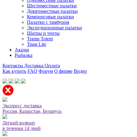
Одноместные палатки
Шестиместные палатки
Девятиместные палатки
Кемпинговые палатки
Палатки с тамбуром
Экспедиционные палатки
Шатры и тенты
Tramp Totem
Трам Lite
Акции
Рыбалка
Контакты
Доставка
Оплата
Как купить
FAQ
Форум
О фирме
Видео
Мы принимаем карты или оплата при получении
Экспресс доставка
Россия, Казахстан, Беларусь
Легкий возврат
в течении 14 дней