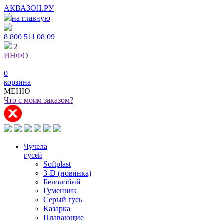
АКВАЗОН.РУ
на главную
8 800
511 08 09
2
ИНФО
0
корзина
МЕНЮ
Что с моим заказом?
Чучела
гусей
Softplast
3-D (новинка)
Белолобый
Гуменник
Серый гусь
Казарка
Плавающие