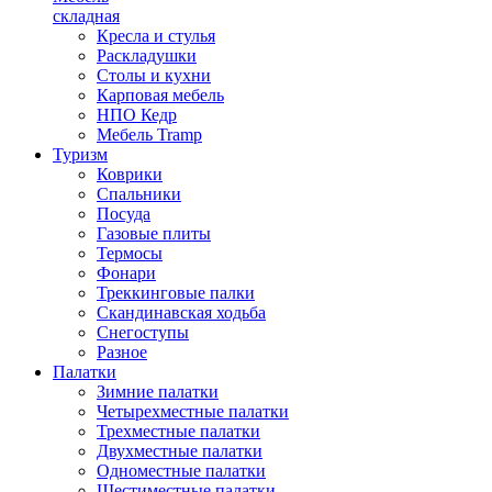
складная
Кресла и стулья
Раскладушки
Столы и кухни
Карповая мебель
НПО Кедр
Мебель Tramp
Туризм
Коврики
Спальники
Посуда
Газовые плиты
Термосы
Фонари
Треккинговые палки
Скандинавская ходьба
Снегоступы
Разное
Палатки
Зимние палатки
Четырехместные палатки
Трехместные палатки
Двухместные палатки
Одноместные палатки
Шестиместные палатки