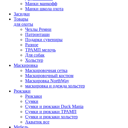
Манки манкофф
Манки школа охота
Засидки
Товары
для охоты
Чехлы Ремни
Патронташи
Подарки сувениры
Разное
ТРАМП мелочь
Для собак
Хольстер
Маскировка
Маскировочная сетка
Маскировочный костюм
Маскировка NorthWay
маскировка и одежда хольстер
Рюкзаки
Рюкзаки
Сумки
Сумки и рюкзаки Duck Mania
Сумки и рюкзаки ТРАМП
Сумки и рюкзаки хольстер
Акватик все
Мебель