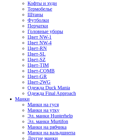
Кофты и худи
Термобелье
Штаны
Футболки
Перчатки
Головные уборы
Цвет NW-1
Цвет NW-4
Цвет-RN
Цвет-SL
Цвет-SZ
Цвет-TIM
Цвет-COMB
Цвет-GR
Цвет-2WG
Одежда Duck Mania
Одежда Final Approach
Манки
Манки на гуся
Манки на утку
Эл. манки Hunterhelp
Эл. манки Murtifon
Манки на рябчика
Манки на вальдшнепа
Другие манки