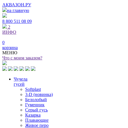
АКВАЗОН.РУ
на главную
8 800
511 08 09
2
ИНФО
0
корзина
МЕНЮ
Что с моим заказом?
Чучела
гусей
Softplast
3-D (новинка)
Белолобый
Гуменник
Серый гусь
Казарка
Плавающие
Живое перо