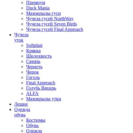
Премиум
Duck Mania
Махокрылы гуси
Чучела гусей NorthWay
Чучела гусей Seven Birds
Чучела гусей Final Approach
Чучела
уток
Softplast
Кряква
Шилохвость
Свиязь
Чернеть
Чирок
Гоголь
Final Approach
Голубь Вяхирь
ALFA
Махокрылы утки
Лешие
Одежда
обувь
Костюмы
Обувь
Одежда