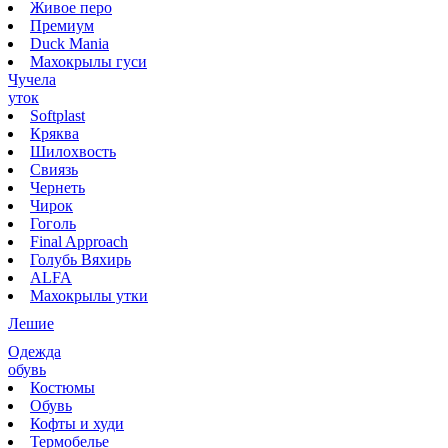
Живое перо
Премиум
Duck Mania
Махокрылы гуси
Чучела
уток
Softplast
Кряква
Шилохвость
Свиязь
Чернеть
Чирок
Гоголь
Final Approach
Голубь Вяхирь
ALFA
Махокрылы утки
Лешие
Одежда
обувь
Костюмы
Обувь
Кофты и худи
Термобелье