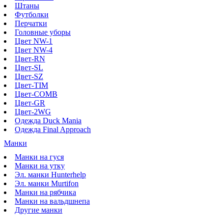
Штаны
Футболки
Перчатки
Головные уборы
Цвет NW-1
Цвет NW-4
Цвет-RN
Цвет-SL
Цвет-SZ
Цвет-TIM
Цвет-COMB
Цвет-GR
Цвет-2WG
Одежда Duck Mania
Одежда Final Approach
Манки
Манки на гуся
Манки на утку
Эл. манки Hunterhelp
Эл. манки Murtifon
Манки на рябчика
Манки на вальдшнепа
Другие манки