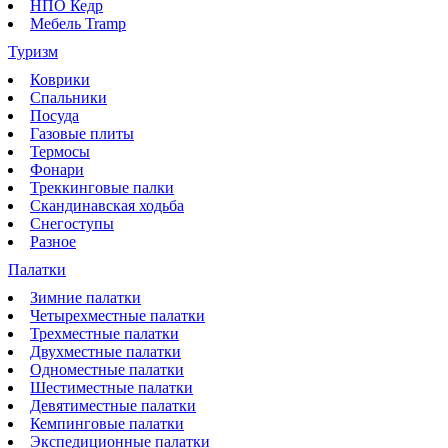
НПО Кедр
Мебель Tramp
Туризм
Коврики
Спальники
Посуда
Газовые плиты
Термосы
Фонари
Треккинговые палки
Скандинавская ходьба
Снегоступы
Разное
Палатки
Зимние палатки
Четырехместные палатки
Трехместные палатки
Двухместные палатки
Одноместные палатки
Шестиместные палатки
Девятиместные палатки
Кемпинговые палатки
Экспедиционные палатки