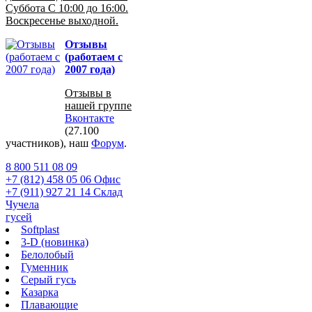
Суббота С 10:00 до 16:00.
Воскресенье выходной.
Отзывы
(работаем с
2007 года)
Отзывы в
нашей группе
Вконтакте
(27.100
участников), наш
Форум
.
8 800 511 08 09
+7 (812) 458 05 06 Офис
+7 (911) 927 21 14 Склад
Чучела
гусей
Softplast
3-D (новинка)
Белолобый
Гуменник
Серый гусь
Казарка
Плавающие