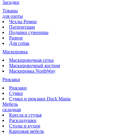
Засидки
Товары
для охоты
Чехлы Ремни
Патронташи
Подарки сувениры
Разное
Для собак
Маскировка
Маскировочная сетка
Маскировочный костюм
Маскировка NorthWay
Рюкзаки
Рюкзаки
Сумки
Сумки и рюкзаки Duck Mania
Мебель
складная
Кресла и стулья
Раскладушки
Столы и кухни
Карповая мебель