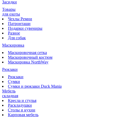
Засидки
Товары
для охоты
Чехлы Ремни
Патронташи
Подарки сувениры
Разное
Для собак
Маскировка
Маскировочная сетка
Маскировочный костюм
Маскировка NorthWay
Рюкзаки
Рюкзаки
Сумки
Сумки и рюкзаки Duck Mania
Мебель
складная
Кресла и стулья
Раскладушки
Столы и кухни
Карповая мебель