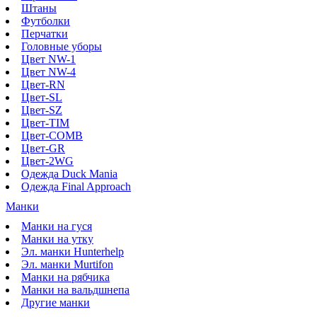
Штаны
Футболки
Перчатки
Головные уборы
Цвет NW-1
Цвет NW-4
Цвет-RN
Цвет-SL
Цвет-SZ
Цвет-TIM
Цвет-COMB
Цвет-GR
Цвет-2WG
Одежда Duck Mania
Одежда Final Approach
Манки
Манки на гуся
Манки на утку
Эл. манки Hunterhelp
Эл. манки Murtifon
Манки на рябчика
Манки на вальдшнепа
Другие манки