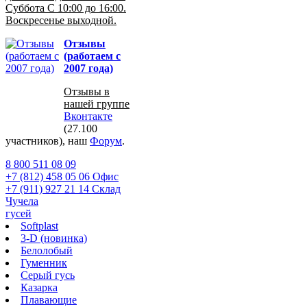
Суббота С 10:00 до 16:00.
Воскресенье выходной.
Отзывы
(работаем с
2007 года)
Отзывы в
нашей группе
Вконтакте
(27.100
участников), наш
Форум
.
8 800 511 08 09
+7 (812) 458 05 06 Офис
+7 (911) 927 21 14 Склад
Чучела
гусей
Softplast
3-D (новинка)
Белолобый
Гуменник
Серый гусь
Казарка
Плавающие