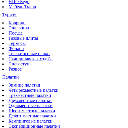
НПО Кедр
Мебель Tramp
Туризм
Коврики
Спальники
Посуда
Газовые плиты
Термосы
Фонари
Треккинговые палки
Скандинавская ходьба
Снегоступы
Разное
Палатки
Зимние палатки
Четырехместные палатки
Трехместные палатки
Двухместные палатки
Одноместные палатки
Шестиместные палатки
Девятиместные палатки
Кемпинговые палатки
Экспедиционные палатки