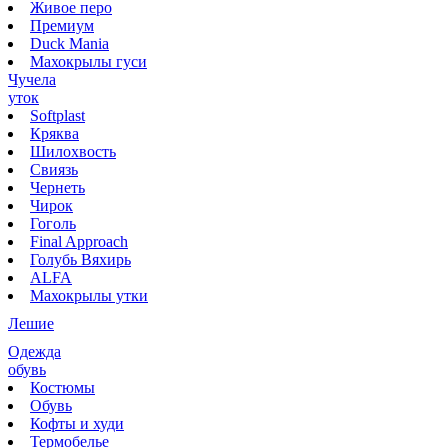
Живое перо
Премиум
Duck Mania
Махокрылы гуси
Чучела
уток
Softplast
Кряква
Шилохвость
Свиязь
Чернеть
Чирок
Гоголь
Final Approach
Голубь Вяхирь
ALFA
Махокрылы утки
Лешие
Одежда
обувь
Костюмы
Обувь
Кофты и худи
Термобелье