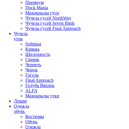
Премиум
Duck Mania
Махокрылы гуси
Чучела гусей NorthWay
Чучела гусей Seven Birds
Чучела гусей Final Approach
Чучела
уток
Softplast
Кряква
Шилохвость
Свиязь
Чернеть
Чирок
Гоголь
Final Approach
Голубь Вяхирь
ALFA
Махокрылы утки
Лешие
Одежда
обувь
Костюмы
Обувь
Одежда