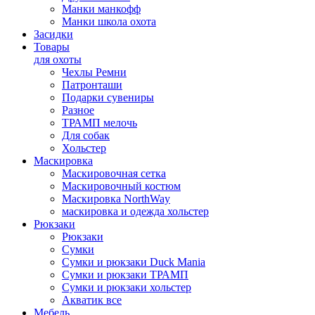
Манки манкофф
Манки школа охота
Засидки
Товары
для охоты
Чехлы Ремни
Патронташи
Подарки сувениры
Разное
ТРАМП мелочь
Для собак
Хольстер
Маскировка
Маскировочная сетка
Маскировочный костюм
Маскировка NorthWay
маскировка и одежда хольстер
Рюкзаки
Рюкзаки
Сумки
Сумки и рюкзаки Duck Mania
Сумки и рюкзаки ТРАМП
Сумки и рюкзаки хольстер
Акватик все
Мебель