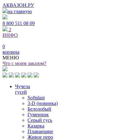
АКВАЗОН.РУ
на главную
8 800
511 08 09
2
ИНФО
0
корзина
МЕНЮ
Что с моим заказом?
Чучела
гусей
Softplast
3-D (новинка)
Белолобый
Гуменник
Серый гусь
Казарка
Плавающие
Живое перо