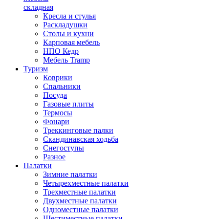
складная
Кресла и стулья
Раскладушки
Столы и кухни
Карповая мебель
НПО Кедр
Мебель Tramp
Туризм
Коврики
Спальники
Посуда
Газовые плиты
Термосы
Фонари
Треккинговые палки
Скандинавская ходьба
Снегоступы
Разное
Палатки
Зимние палатки
Четырехместные палатки
Трехместные палатки
Двухместные палатки
Одноместные палатки
Шестиместные палатки