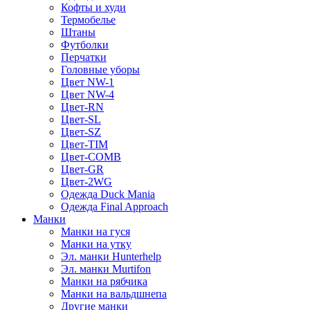
Кофты и худи
Термобелье
Штаны
Футболки
Перчатки
Головные уборы
Цвет NW-1
Цвет NW-4
Цвет-RN
Цвет-SL
Цвет-SZ
Цвет-TIM
Цвет-COMB
Цвет-GR
Цвет-2WG
Одежда Duck Mania
Одежда Final Approach
Манки
Манки на гуся
Манки на утку
Эл. манки Hunterhelp
Эл. манки Murtifon
Манки на рябчика
Манки на вальдшнепа
Другие манки